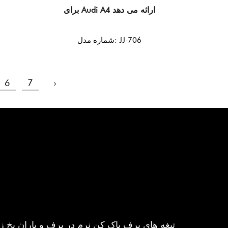
برای Audi A4 ارائه می دهد
شماره مدل: JJ-706
6
7
›
تیغه های برف پاک کن نرم در برف و باران یخ 