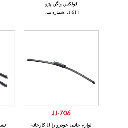
فولکس واگن پژو
شماره مدل: JJ-611
JJ-706
کارخانه JJ لوازم جانبی خودرو را
تیغ