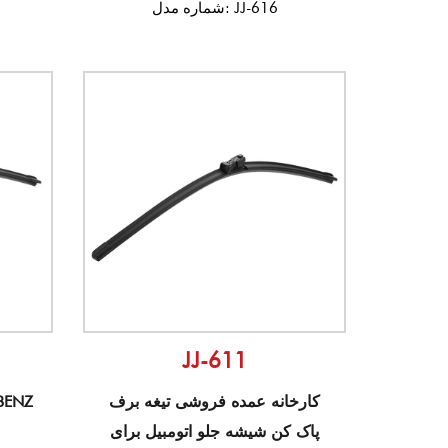
شماره مدل: JJ-616
JJ-611
کارخانه عمده فروشی تیغه برف
پاک کن شیشه جلو اتومبیل برای