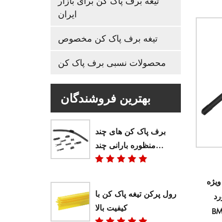
تیغه برف پاک کن برای بازار
ایران
تیغه برف پاک کن مخصوص
محصولات نسبی برف پاک کن
بهترین فروشندگان
برف پاک کن های چند
منظوره بارانی چند
منظوره OEM خوش آمدید
 مناسب
رول پرکن تیغه پاک کن با
د،
کیفیت بالا
BM