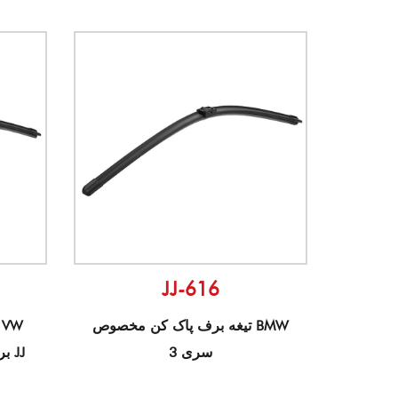
JJ-616
تیغه برف پاک کن مخصوص BMW
سری 3
Golf برای POLO برای پاسات JJ