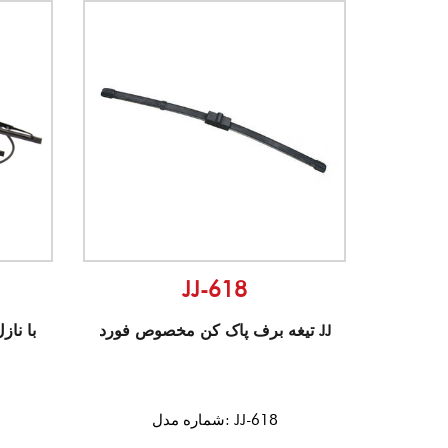
JJ-618
تیغه برف پاک کن مخصوص فورد JJ
شماره مدل: JJ-618