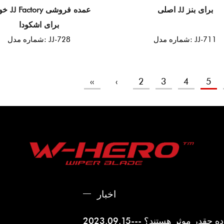
اصلی JJ برای بنز
خودرو tory
برای اشکودا
شماره مدل: JJ-711
شماره مدل: JJ-728
‹‹
‹
2
3
4
5
اخبار
زده چقدر موثر هستند؟
---2023.09.15