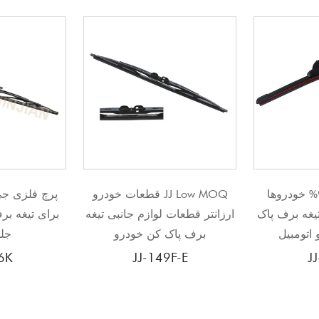
صاف با
مناسب برای 99% خودروها
قطعات 
لوازم جانبی جدید تیغه برف پاک
ارزانتر قطعات لوازم
کن شیشه جلو اتومبیل
برف پاک کن خ
J-149F-E
JJ-760T