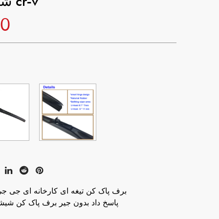
شیشه جلو برای هوندا cr-v
20
برف پاک کن تیغه ای کارخانه ای جی جی
JJ 2 Hours پاسخ داد بدون جیر برف پاک کن ش