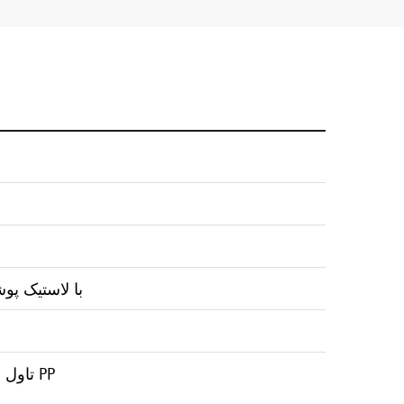
درجه A با لاس
تاول بسته بندی معمولی، بسته بندی جعبه رنگی خنثی، کیسه PP