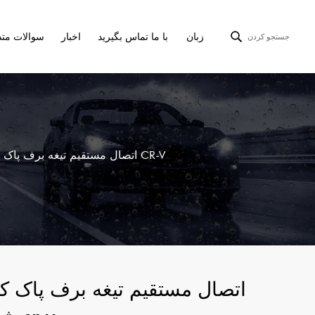
زبان
با ما تماس بگیرید
اخبار
سوالات متد
جستجو کردن
تحویل به موقع JJ اتصال مستقیم تیغه برف پاک کن شیشه جلو برای هوندا CR-V