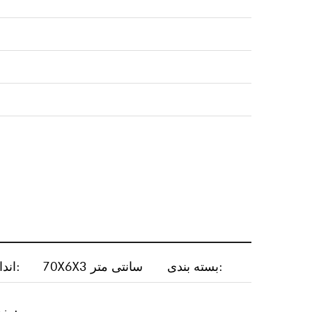
بسته بندی:
70X6X3 سانتی متر
اندازه بسته تکی:
وزن ناخالص تک: