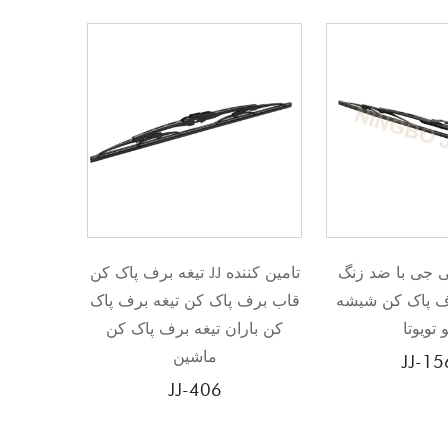
خودرو JJ Low MOQ
پرچ فلزی جی جی با ضد زنگ
تی
 جانبی تیغه
برای تیغه برف پاک کن شیشه
قاب برف پاک ک
ودرو
جلو تویوتا
کن باران تیغ
ما
JJ-156K
J
406